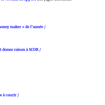
money maker » de l’année /
 donne raison à SCOR /
 à courir /