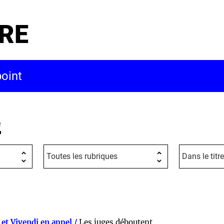
RE
e
é et Vivendi en appel /
Les juges déboutent