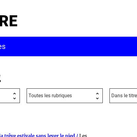
RE
e
 trêve estivale sans lever le pied /
Les