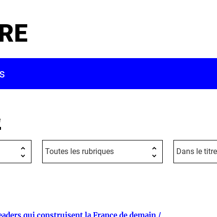
RE
e
leaders qui construisent la France de demain /