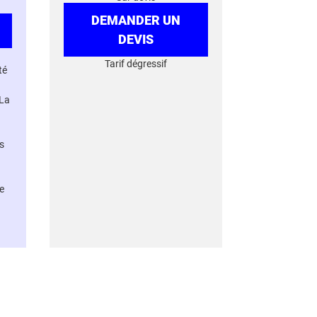
DEMANDER UN
DEVIS
Tarif dégressif
té
 La
s
e