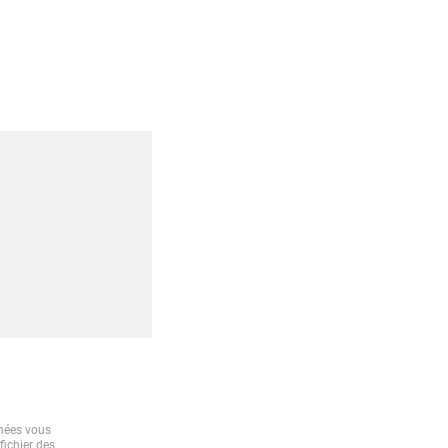
nnées vous
fichier des