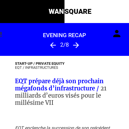
WAN
SQUARE
!
EVENING RECAP
2/8
START-UP / PRIVATE EQUITY
EQT
/
INFRASTRUCTURES
EQT prépare déjà son prochain
mégafonds d’infrastructure /
21
milliards d’euros visés pour le
millésime VII
EQT enclenche la succession de son précédent