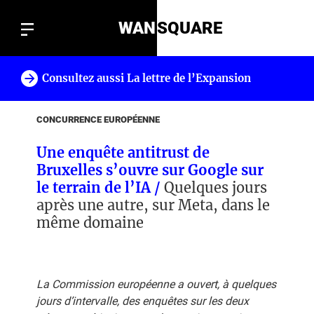
WAN
SQUARE
Consultez aussi La lettre de l’Expansion
!
CONCURRENCE EUROPÉENNE
Une enquête antitrust de
Bruxelles s’ouvre sur Google sur
le terrain de l’IA /
Quelques jours
après une autre, sur Meta, dans le
même domaine
La Commission européenne a ouvert, à quelques
jours d’intervalle, des enquêtes sur les deux