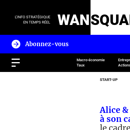
WAN
SQUA
L'INFO STRATÉGIQUE
EN TEMPS RÉEL
Abonnez-vous
Macro-économie
Entrep
Taux
Action
START-UP
Alice &
à son c
le cadr