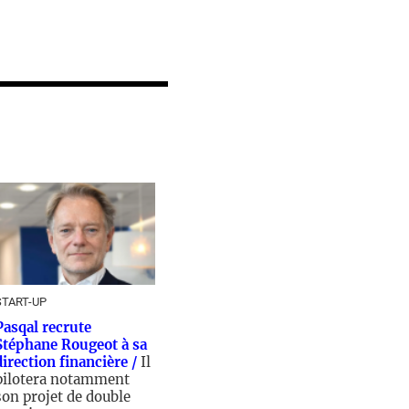
START-UP
Pasqal recrute
Stéphane Rougeot à sa
direction financière /
Il
pilotera notamment
son projet de double