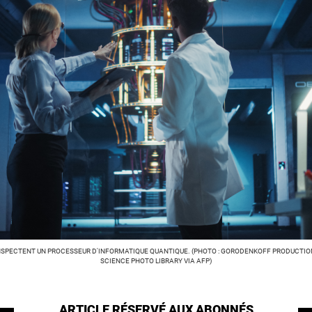
NSPECTENT UN PROCESSEUR D'INFORMATIQUE QUANTIQUE. (PHOTO : GORODENKOFF PRODUCTION
SCIENCE PHOTO LIBRARY VIA AFP)
ARTICLE RÉSERVÉ
AUX ABONNÉS