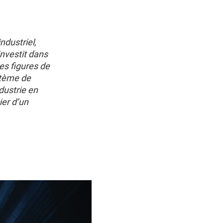
ndustriel,
investit dans
des figures de
stème de
dustrie en
ier d’un