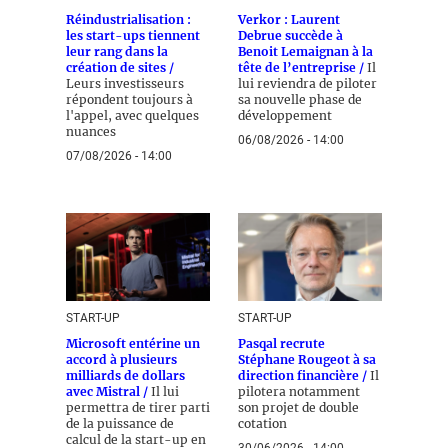
Réindustrialisation :
Verkor : Laurent
les start-ups tiennent
Debrue succède à
leur rang dans la
Benoit Lemaignan à la
création de sites /
tête de l’entreprise /
Il
Leurs investisseurs
lui reviendra de piloter
répondent toujours à
sa nouvelle phase de
l'appel, avec quelques
développement
nuances
06/08/2026 - 14:00
07/08/2026 - 14:00
START-UP
START-UP
Microsoft entérine un
Pasqal recrute
accord à plusieurs
Stéphane Rougeot à sa
milliards de dollars
direction financière /
Il
avec Mistral /
Il lui
pilotera notamment
permettra de tirer parti
son projet de double
de la puissance de
cotation
calcul de la start-up en