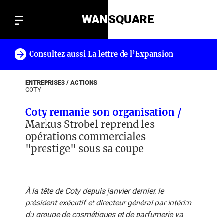
WAN
SQUARE
Consultez aussi La lettre de l’Expansion
!
ENTREPRISES / ACTIONS
COTY
Coty remanie son organisation /
Markus Strobel reprend les
opérations commerciales
"prestige" sous sa coupe
À la tête de Coty depuis janvier dernier, le
président exécutif et directeur général par intérim
du groupe de cosmétiques et de parfumerie va