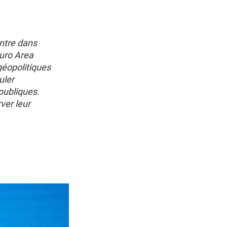
ntre dans
uro Area
géopolitiques
uler
publiques.
rver leur