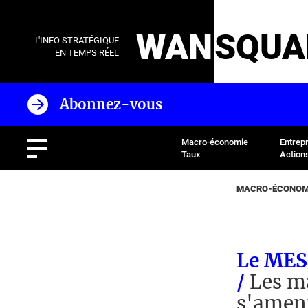
WAN
SQUA
L'INFO STRATÉGIQUE
EN TEMPS RÉEL
Abonnez-vous
Macro-économie
Entrep
Taux
Action
MACRO-ÉCONOMI
Le MES 
/
Les m
s'amen