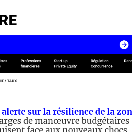
RE
rises
Professions
Start-up
Régulation
Rend
s
financières
Private Equity
Concurrence
E / TAUX
alerte sur la résilience de la zo
arges de manœuvre budgétaires
uisent face aux nouveaux chocs