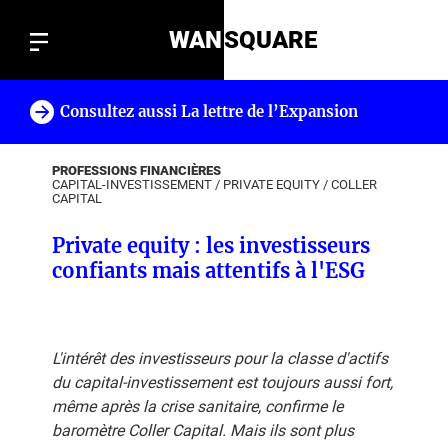
WAN
SQUARE
Consultez aussi La lettre de l’Expansion
!
PROFESSIONS FINANCIÈRES
CAPITAL-INVESTISSEMENT
/
PRIVATE EQUITY
/
COLLER
CAPITAL
Private equity : les investisseurs
confiants mais attentifs à l'ESG
L'intérêt des investisseurs pour la classe d'actifs
du capital-investissement est toujours aussi fort,
même après la crise sanitaire, confirme le
baromètre Coller Capital. Mais ils sont plus