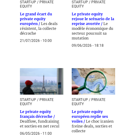
START-UP / PRIVATE
START-UP / PRIVATE
EQUITY
EQUITY
Le grand écart du
Le private equity
private equity
rejoue le scénario de la
européen /
Les deals
reprise avortée /
Le
résistent, la collecte
modèle économique du
décroche
secteur poursuit sa
mutation
21/07/2026 - 10:00
09/06/2026 - 18:18
START-UP / PRIVATE
START-UP / PRIVATE
EQUITY
EQUITY
Le private equity
Le private equity
français décroche /
européen replie ses
Dealflow, fundraising
voiles /
Le choc iranien
et sorties en net recul
freine deals, sorties et
collecte
06/05/2026 - 11:00