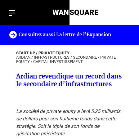
WAN
SQUARE
Consultez aussi La lettre de l’Expansion
!
START-UP / PRIVATE EQUITY
ARDIAN
/
INFRASTRUCTURES
/
SECONDAIRE
/
PRIVATE
EQUITY
/
CAPITAL-INVESTISSEMENT
Ardian revendique un record dans
le secondaire d’infrastructures
La société de private equity a levé 5,25 milliards
de dollars pour son huitième fonds dans cette
stratégie. Soit le triple de son fonds de
génération précédente.