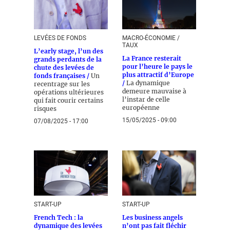
LEVÉES DE FONDS
MACRO-ÉCONOMIE /
TAUX
L’early stage, l’un des
La France resterait
grands perdants de la
pour l’heure le pays le
chute des levées de
plus attractif d’Europe
fonds françaises /
Un
/
La dynamique
recentrage sur les
demeure mauvaise à
opérations ultérieures
l’instar de celle
qui fait courir certains
européenne
risques
15/05/2025 - 09:00
07/08/2025 - 17:00
START-UP
START-UP
French Tech : la
Les business angels
dynamique des levées
n’ont pas fait fléchir