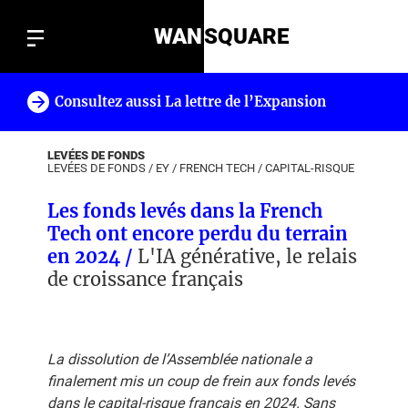
WAN
SQUARE
Consultez aussi La lettre de l’Expansion
!
LEVÉES DE FONDS
LEVÉES DE FONDS
/
EY
/
FRENCH TECH
/
CAPITAL-RISQUE
Les fonds levés dans la French
Tech ont encore perdu du terrain
en 2024 /
L'IA générative, le relais
de croissance français
La dissolution de l’Assemblée nationale a
finalement mis un coup de frein aux fonds levés
dans le capital-risque français en 2024. Sans