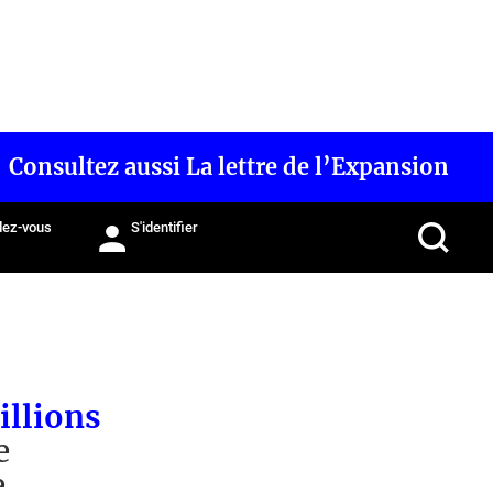
Consultez aussi La lettre de l’Expansion
ez-vous
S'identifier
illions
e
e