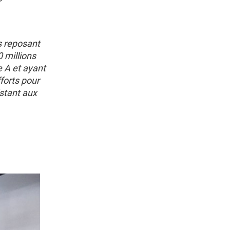
s reposant
0 millions
e A et ayant
fforts pour
istant aux