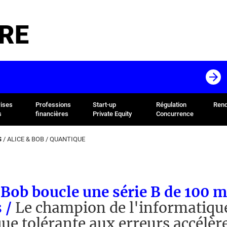
RE
rises
Professions
Start-up
Régulation
Rend
s
financières
Private Equity
Concurrence
S
/
ALICE & BOB
/
QUANTIQUE
 Bob boucle une série B de 100 m
s /
Le champion de l'informatiqu
ue tolérante aux erreurs accélèr