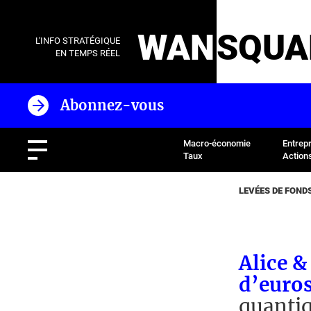
WAN
SQUA
L'INFO STRATÉGIQUE
EN TEMPS RÉEL
Abonnez-vous
Macro-économie
Entrep
Taux
Action
LEVÉES DE FOND
Alice &
d’euro
quantiq