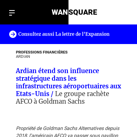
WAN
SQUARE
Consultez aussi La lettre de l’Expansion
!
PROFESSIONS FINANCIÈRES
ARDIAN
Ardian étend son influence
stratégique dans les
infrastructures aéroportuaires aux
Etats-Unis /
Le groupe rachète
AFCO à Goldman Sachs
Propriété de Goldman Sachs Alternatives depuis
2018, l’américain AFCO va passer sous pavillon