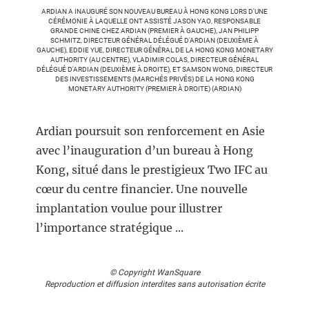
ARDIAN A INAUGURÉ SON NOUVEAU BUREAU À HONG KONG LORS D'UNE
CÉRÉMONIE À LAQUELLE ONT ASSISTÉ JASON YAO, RESPONSABLE
GRANDE CHINE CHEZ ARDIAN (PREMIER À GAUCHE), JAN PHILIPP
SCHMITZ, DIRECTEUR GÉNÉRAL DÉLÉGUÉ D'ARDIAN (DEUXIÈME À
GAUCHE), EDDIE YUE, DIRECTEUR GÉNÉRAL DE LA HONG KONG MONETARY
AUTHORITY (AU CENTRE), VLADIMIR COLAS, DIRECTEUR GÉNÉRAL
DÉLÉGUÉ D'ARDIAN (DEUXIÈME À DROITE), ET SAMSON WONG, DIRECTEUR
DES INVESTISSEMENTS (MARCHÉS PRIVÉS) DE LA HONG KONG
MONETARY AUTHORITY (PREMIER À DROITE) (ARDIAN)
Ardian poursuit son renforcement en Asie
avec l’inauguration d’un bureau à Hong
Kong, situé dans le prestigieux Two IFC au
cœur du centre financier. Une nouvelle
implantation voulue pour illustrer
l’importance stratégique ...
© Copyright WanSquare
Reproduction et diffusion interdites sans autorisation écrite