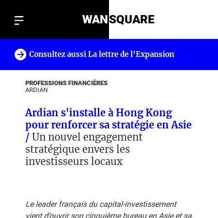
WAN
SQUARE
Consultez aussi La lettre de l’Expansion
!
PROFESSIONS FINANCIÈRES
ARDIAN
Ardian s'installe à Hong Kong
pour renforcer sa stratégie en Asie
/
Un nouvel engagement
stratégique envers les
investisseurs locaux
Le leader français du capital-investissement
vient d’ouvrir son cinquième bureau en Asie et sa