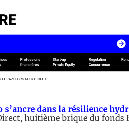
RE
rises
Professions
Start-up
Régulation
Rend
s
financières
Private Equity
Concurrence
/
EURAZEO
/
WATER DIRECT
 s’ancre dans la résilience hydr
irect, huitième brique du fonds 