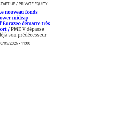
START-UP / PRIVATE EQUITY
Le nouveau fonds
lower midcap
d’Eurazeo démarre très
fort /
PME V dépasse
déjà son prédécesseur
0/05/2026 - 11:00