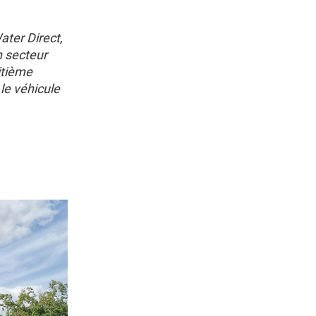
ater Direct,
n secteur
itième
le véhicule