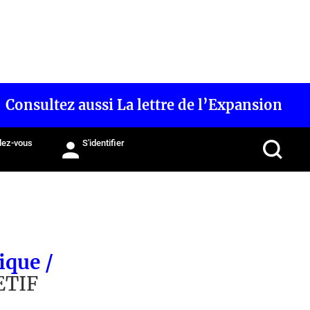
Consultez aussi La lettre de l’Expansion
ez-vous
S'identifier
ique /
ETIF