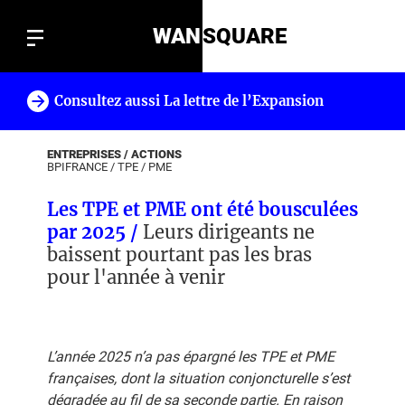
WAN
SQUARE
Consultez aussi La lettre de l’Expansion
!
ENTREPRISES / ACTIONS
BPIFRANCE
/
TPE
/
PME
Les TPE et PME ont été bousculées
par 2025 /
Leurs dirigeants ne
baissent pourtant pas les bras
pour l'année à venir
L’année 2025 n’a pas épargné les TPE et PME
françaises, dont la situation conjoncturelle s’est
dégradée au fil de sa seconde partie. En raison