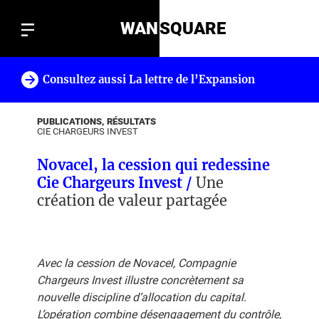
WAN
SQUARE
Consultez aussi La lettre de l’Expansion
!
PUBLICATIONS, RÉSULTATS
CIE CHARGEURS INVEST
Novacel, la cession qui redessine
Cie Chargeurs Invest /
Une
création de valeur partagée
Avec la cession de Novacel, Compagnie
Chargeurs Invest illustre concrètement sa
nouvelle discipline d’allocation du capital.
L’opération combine désengagement du contrôle,