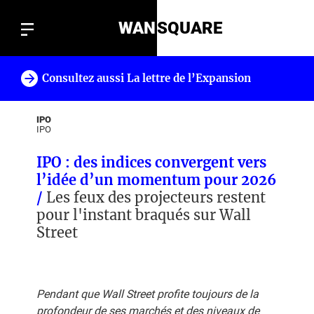
WAN
SQUARE
Consultez aussi La lettre de l’Expansion
!
IPO
IPO
IPO : des indices convergent vers
l’idée d’un momentum pour 2026
/
Les feux des projecteurs restent
pour l'instant braqués sur Wall
Street
Pendant que Wall Street profite toujours de la
profondeur de ses marchés et des niveaux de