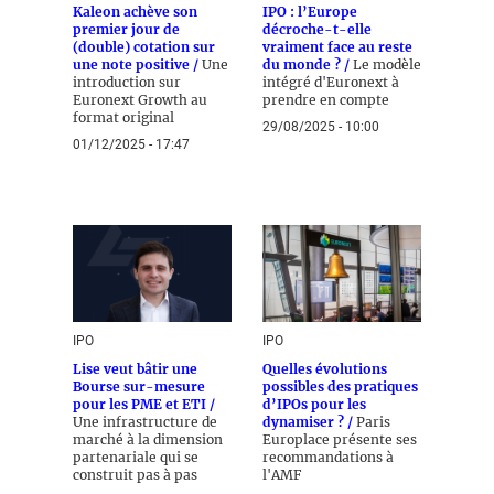
Kaleon achève son
IPO : l’Europe
premier jour de
décroche-t-elle
(double) cotation sur
vraiment face au reste
une note positive /
Une
du monde ? /
Le modèle
introduction sur
intégré d'Euronext à
Euronext Growth au
prendre en compte
format original
29/08/2025 - 10:00
01/12/2025 - 17:47
IPO
IPO
Lise veut bâtir une
Quelles évolutions
Bourse sur-mesure
possibles des pratiques
pour les PME et ETI /
d’IPOs pour les
Une infrastructure de
dynamiser ? /
Paris
marché à la dimension
Europlace présente ses
partenariale qui se
recommandations à
construit pas à pas
l'AMF