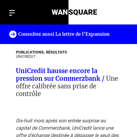
WAN
SQUARE
Consultez aussi La lettre de l’Expansion
!
PUBLICATIONS, RÉSULTATS
UNICREDIT
UniCredit hausse encore la
pression sur Commerzbank /
Une
offre calibrée sans prise de
contrôle
Dix-huit mois après son entrée surprise au
capital de Commerzbank, UniCredit lance une
offre d’échange destinée à dépasser le seuil des