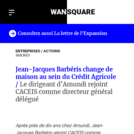
WAN
SQUARE
Consultez aussi La lettre de l’Expansion
!
ENTREPRISES / ACTIONS
AMUNDI
Jean-Jacques Barbéris change de
maison au sein du Crédit Agricole
/
Le dirigeant d’Amundi rejoint
CACEIS comme directeur général
délégué
Après près de dix ans chez Amundi, Jean-
Jacques Barbéris rejoint CACEIS comme