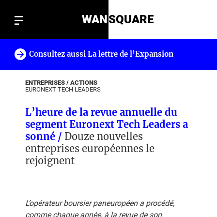
WAN
SQUARE
Consultez aussi La lettre de l’Expansion
!
ENTREPRISES / ACTIONS
EURONEXT TECH LEADERS
L’heure de la revue annuelle du
segment Euronext Tech Leaders a
sonné /
Douze nouvelles
entreprises européennes le
rejoignent
L’opérateur boursier paneuropéen a procédé,
comme chaque année, à la revue de son