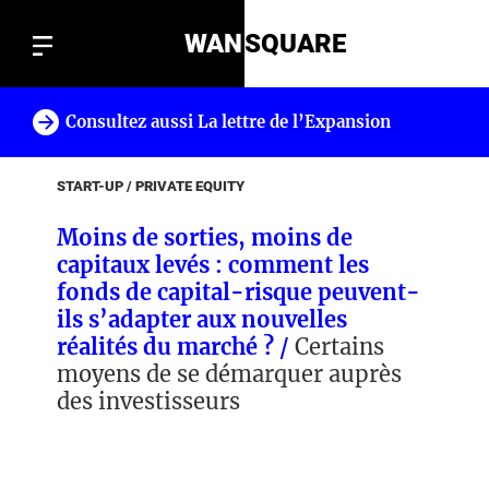
WAN
SQUARE
Consultez aussi La lettre de l’Expansion
!
START-UP / PRIVATE EQUITY
Moins de sorties, moins de
capitaux levés : comment les
fonds de capital-risque peuvent-
ils s’adapter aux nouvelles
réalités du marché ? /
Certains
moyens de se démarquer auprès
des investisseurs