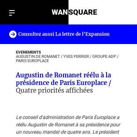
WAN
SQUARE
Consultez aussi La lettre de l’Expansion
!
EVENEMENTS
AUGUSTIN DE ROMANET
/
YVES PERRIER
/
GROUPE ADP
/
PARIS EUROPLACE
Augustin de Romanet réélu à la
présidence de Paris Europlace /
Quatre priorités affichées
Le conseil d'administration de Paris Europlace a
réélu Augustin de Romanet à sa présidence pour
un nouveau mandat de quatre ans. Le président