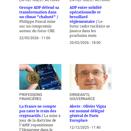
ENTREPRISES / ACTIONS
ENTREPRISES / ACTIONS
Groupe ADP défend sa
ADP entre solidité
transformation dans
opérationnelle et
un climat "chahuté" /
brouillard
Philippe Pascal mise
réglementaire /
Le
sur un compromis
futur cadre tarifaire se
autour du futur CRE
jouera dans les
prochains mois
22/05/2026 - 11:00
20/02/2026 - 18:00
PROFESSIONS
DIRIGEANTS,
FINANCIÈRES
GOUVERNANCE
La France ne compte
Alerte : Olivier Vigna
pas rater le train des
est nommé délégué
cryptoactifs /
La mise à
général de Paris
jour de la doctrine de
Europlace
l’AMF repositionne
12/12/2025 - 11:40
l’Hexagone dans le