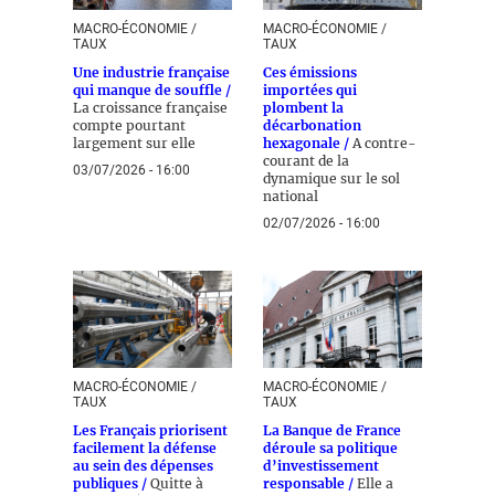
MACRO-ÉCONOMIE /
MACRO-ÉCONOMIE /
TAUX
TAUX
Une industrie française
Ces émissions
qui manque de souffle /
importées qui
La croissance française
plombent la
compte pourtant
décarbonation
largement sur elle
hexagonale /
A contre-
courant de la
03/07/2026 - 16:00
dynamique sur le sol
national
02/07/2026 - 16:00
MACRO-ÉCONOMIE /
MACRO-ÉCONOMIE /
TAUX
TAUX
Les Français priorisent
La Banque de France
facilement la défense
déroule sa politique
au sein des dépenses
d’investissement
publiques /
Quitte à
responsable /
Elle a