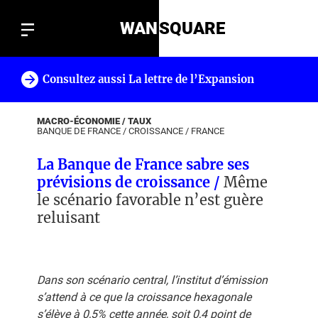
WAN
SQUARE
Consultez aussi La lettre de l’Expansion
!
MACRO-ÉCONOMIE / TAUX
BANQUE DE FRANCE
/
CROISSANCE
/
FRANCE
La Banque de France sabre ses
prévisions de croissance /
Même
le scénario favorable n’est guère
reluisant
Dans son scénario central, l’institut d’émission
s’attend à ce que la croissance hexagonale
s’élève à 0,5% cette année, soit 0,4 point de