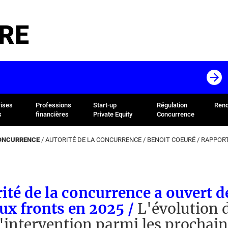
RE
rises
Professions
Start-up
Régulation
Rend
s
financières
Private Equity
Concurrence
CONCURRENCE
/
AUTORITÉ DE LA CONCURRENCE
/
BENOIT COEURÉ
/
RAPPOR
ité de la concurrence a ouvert d
ux fronts en 2025 /
L'évolution 
d'intervention parmi les prochai