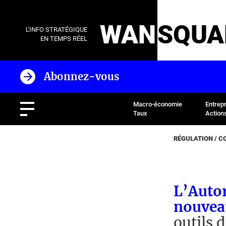
WAN
SQUA
L'INFO STRATÉGIQUE
EN TEMPS RÉEL
Abonnez-vous
Macro-économie
Entrep
Taux
Action
RÉGULATION / 
L’Autor
nouvea
outils 