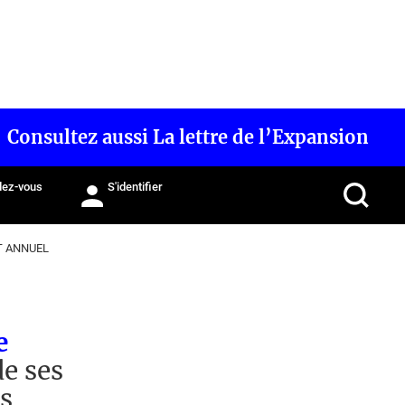
Consultez aussi La lettre de l’Expansion
ez-vous
S'identifier
T ANNUEL
e
de ses
ns