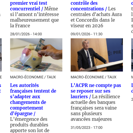
premier vrai test
contrôle des
concurrentiel /
Même
concentrations /
Les
n
si l’amont n’intéresse
centrales d'achats Aura
malheureusement que
et Concordis dans le
la France
viseur en 2026
28/01/2026 - 14:00
09/01/2026 - 11:30
1
E
MACRO-ÉCONOMIE / TAUX
MACRO-ÉCONOMIE / TAUX
s
Les autorités
L’ACPR ne compte pas
t
françaises tentent de
se reposer sur ses
s’adapter aux
lauriers /
La résilience
2
changements de
actuelle des banques
comportement
françaises sera vaine
d’épargne /
sans plusieurs
L’émergence des
avancées majeures
produits durables
31/05/2023 - 17:00
apporte son lot de