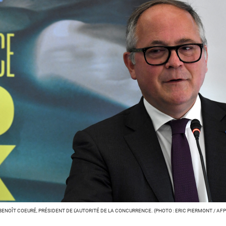
BENOÎT COEURÉ, PRÉSIDENT DE L'AUTORITÉ DE LA CONCURRENCE. (PHOTO : ERIC PIERMONT / AFP