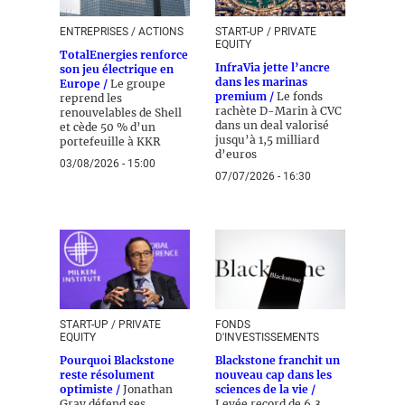
ENTREPRISES / ACTIONS
START-UP / PRIVATE
EQUITY
TotalEnergies renforce
InfraVia jette l’ancre
son jeu électrique en
dans les marinas
Europe /
Le groupe
premium /
Le fonds
reprend les
rachète D-Marin à CVC
renouvelables de Shell
dans un deal valorisé
et cède 50 % d’un
jusqu’à 1,5 milliard
portefeuille à KKR
d’euros
03/08/2026 - 15:00
07/07/2026 - 16:30
START-UP / PRIVATE
FONDS
EQUITY
D'INVESTISSEMENTS
Pourquoi Blackstone
Blackstone franchit un
reste résolument
nouveau cap dans les
optimiste /
Jonathan
sciences de la vie /
Gray défend ses
Levée record de 6,3