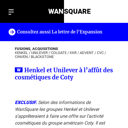
WAN
SQUARE
Consultez aussi La lettre de l’Expansion
!
FUSIONS, ACQUISITIONS
KENKEL
/
UNILEVER
/
COLGATE
/
KKR
/
ADVENT
/
CVC
/
CINVEN
/
BLACKSTONE
Henkel et Unilever à l’affût des
cosmétiques de Coty
EXCLUSIF.
Selon des informations de
WanSquare les groupes Henkel et Unilever
s’apprêteraient à faire une offre sur l’activité
cosmétiques du groupe américain Coty. Il est