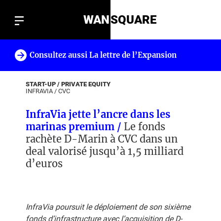
WAN
SQUARE
Consultez aussi La lettre de l’Expansion
!
START-UP / PRIVATE EQUITY
INFRAVIA
/
CVC
InfraVia jette l’ancre dans les
marinas premium /
Le fonds
rachète D-Marin à CVC dans un
deal valorisé jusqu’à 1,5 milliard
d’euros
InfraVia poursuit le déploiement de son sixième
fonds d’infrastructure avec l’acquisition de D-