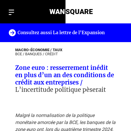
WAN
SQUARE
Consultez aussi La lettre de l’Expansion
!
MACRO-ÉCONOMIE / TAUX
BCE
/
BANQUES
/
CRÉDIT
Zone euro : resserrement inédit
en plus d’un an des conditions de
crédit aux entreprises /
L’incertitude politique pèserait
Malgré la normalisation de la politique
monétaire amorcée par la BCE, les banques de la
zone euro ont, lors du quatrième trimestre 2024,