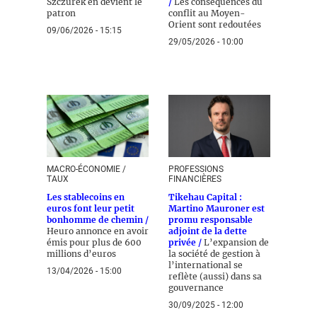
Szczurek en devient le
/
Les conséquences du
patron
conflit au Moyen-
Orient sont redoutées
09/06/2026 - 15:15
29/05/2026 - 10:00
MACRO-ÉCONOMIE /
PROFESSIONS
TAUX
FINANCIÈRES
Les stablecoins en
Tikehau Capital :
euros font leur petit
Martino Mauroner est
bonhomme de chemin /
promu responsable
Heuro annonce en avoir
adjoint de la dette
émis pour plus de 600
privée /
L’expansion de
millions d’euros
la société de gestion à
l’international se
13/04/2026 - 15:00
reflète (aussi) dans sa
gouvernance
30/09/2025 - 12:00