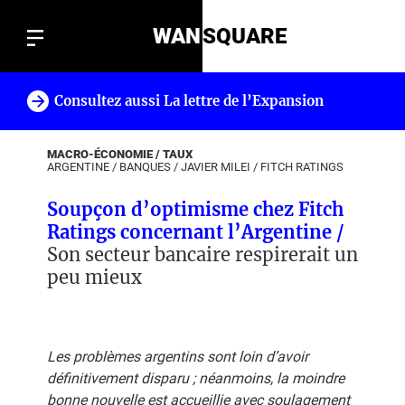
WAN
SQUARE
Consultez aussi La lettre de l’Expansion
!
MACRO-ÉCONOMIE / TAUX
ARGENTINE
/
BANQUES
/
JAVIER MILEI
/
FITCH RATINGS
Soupçon d’optimisme chez Fitch
Ratings concernant l’Argentine /
Son secteur bancaire respirerait un
peu mieux
Les problèmes argentins sont loin d’avoir
définitivement disparu ; néanmoins, la moindre
bonne nouvelle est accueillie avec soulagement