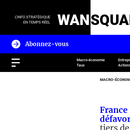
WAN
SQUA
L'INFO STRATÉGIQUE
EN TEMPS RÉEL
Abonnez-vous
Macro-économie
Entrep
Taux
Action
MACRO-ÉCONOMI
France 
défavor
tiers d