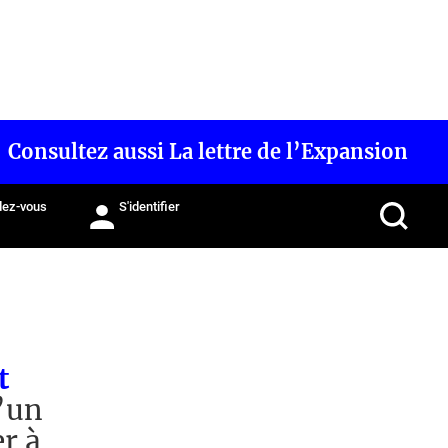
Consultez aussi La lettre de l’Expansion
ez-vous
S'identifier
t
’un
er à