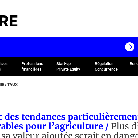
RE
rises
Professions
Start-up
Régulation
Rend
s
financières
Private Equity
Concurrence
E / TAUX
: des tendances particulièremen
ables pour l’agriculture /
Plus d
e sa valeur ajoutée serait en dang