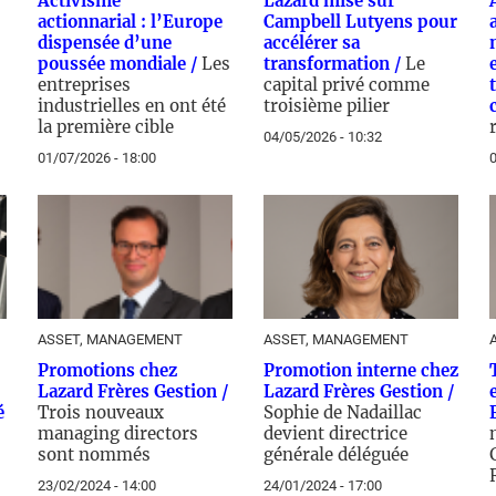
Activisme
Lazard mise sur
actionnarial : l’Europe
Campbell Lutyens pour
dispensée d’une
accélérer sa
poussée mondiale /
Les
transformation /
Le
entreprises
capital privé comme
industrielles en ont été
troisième pilier
la première cible
04/05/2026 - 10:32
01/07/2026 - 18:00
0
ASSET, MANAGEMENT
ASSET, MANAGEMENT
Promotions chez
Promotion interne chez
Lazard Frères Gestion /
Lazard Frères Gestion /
é
Trois nouveaux
Sophie de Nadaillac
managing directors
devient directrice
sont nommés
générale déléguée
23/02/2024 - 14:00
24/01/2024 - 17:00