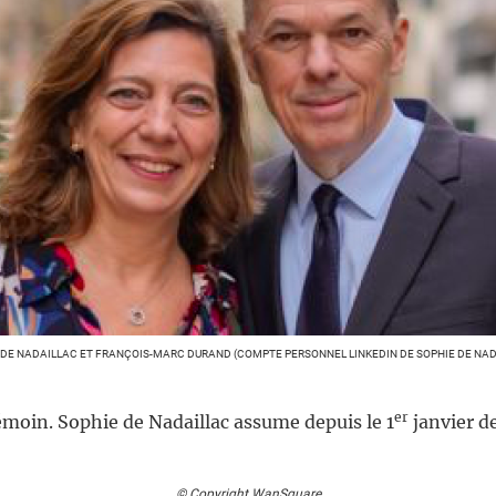
 DE NADAILLAC ET FRANÇOIS-MARC DURAND (COMPTE PERSONNEL LINKEDIN DE SOPHIE DE NAD
er
émoin. Sophie de Nadaillac assume depuis le 1
janvier de
© Copyright WanSquare