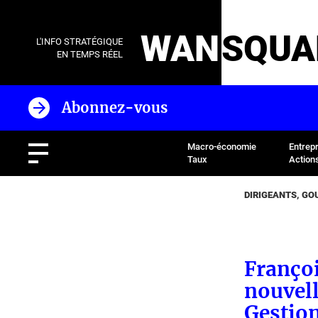
WAN
SQUA
L'INFO STRATÉGIQUE
EN TEMPS RÉEL
Abonnez-vous
Macro-économie
Entrep
Taux
Action
DIRIGEANTS, G
Françoi
nouvell
Gestio