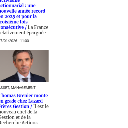
Activisme
actionnarial : une
nouvelle année record
en 2025 et pour la
troisième fois
consécutive /
La France
relativement épargnée
7/01/2026 - 11:00
ASSET, MANAGEMENT
Thomas Brenier monte
en grade chez Lazard
Frères Gestion /
Il est le
nouveau chef de la
Gestion et de la
Recherche Actions