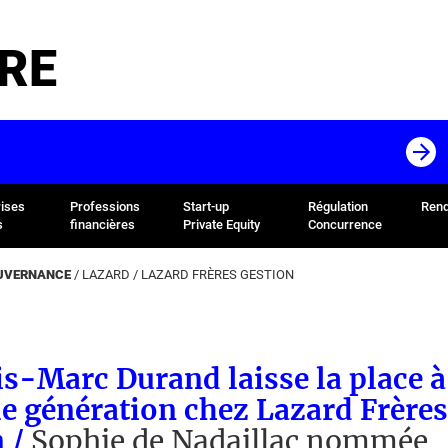
RE
rises
Professions
Start-up
Régulation
Rend
s
financières
Private Equity
Concurrence
OUVERNANCE
/
LAZARD
/
LAZARD FRÈRES GESTION
s-Marc Durand laisse la place à
e génération chez Lazard Frères
n /
Sophie de Nadaillac nommée