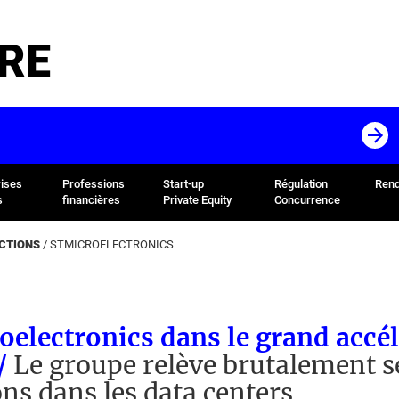
RE
rises
Professions
Start-up
Régulation
Rend
s
financières
Private Equity
Concurrence
ACTIONS
/
STMICROELECTRONICS
electronics dans le grand accél
 /
Le groupe relève brutalement s
ns dans les data centers