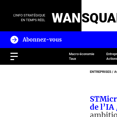
WAN
SQUA
L'INFO STRATÉGIQUE
EN TEMPS RÉEL
Abonnez-vous
Macro-économie
Entrep
Taux
Action
ENTREPRISES / 
STMicro
de l’IA
ambitio