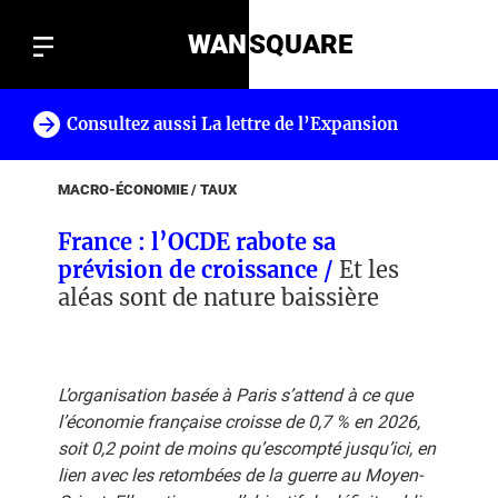
WAN
SQUARE
Consultez aussi La lettre de l’Expansion
!
MACRO-ÉCONOMIE / TAUX
France : l’OCDE rabote sa
prévision de croissance /
Et les
aléas sont de nature baissière
L’organisation basée à Paris s’attend à ce que
l’économie française croisse de 0,7 % en 2026,
soit 0,2 point de moins qu’escompté jusqu’ici, en
lien avec les retombées de la guerre au Moyen-