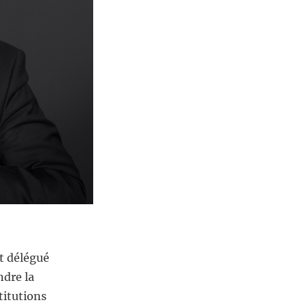
t délégué
ndre la
titutions