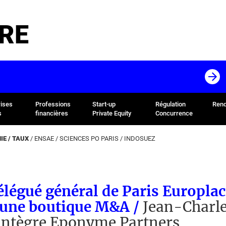
RE
rises
Professions
Start-up
Régulation
Rend
s
financières
Private Equity
Concurrence
E / TAUX
/
ENSAE
/
SCIENCES PO PARIS
/
INDOSUEZ
légué général de Paris Europla
t une boutique M&A /
Jean-Charl
intègre Eponyme Partners