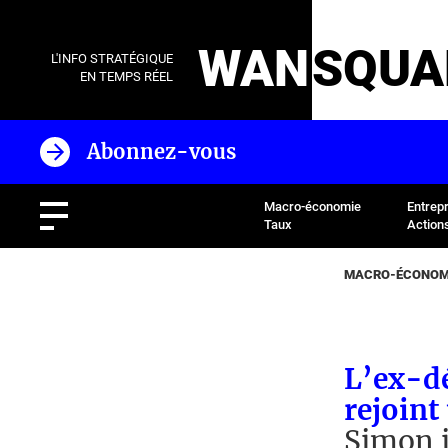
WAN
SQUA
L'INFO STRATÉGIQUE
EN TEMPS RÉEL
Abonnez-vous
Macro-économie
Entrep
Taux
Action
MACRO-ÉCONOMI
L’ex-dé
rejoin
Simon 