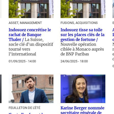
ASSET, MANAGEMENT
FUSIONS, ACQUISITIONS
Indosuez concrétise le
Indosuez tisse sa toile
rachat de Banque
sur les places clés de la
Thaler /
La Suisse,
gestion de fortune /
socle clé d’un dispositif
Nouvelle opération
tourné vers
ciblée à Monaco auprès
l’international
de BNP Paribas
01/09/2025 - 14:00
24/06/2025 - 18:00
0
Karine Berger nommée
FEUILLETON DE L'ÉTÉ
secrétaire générale de