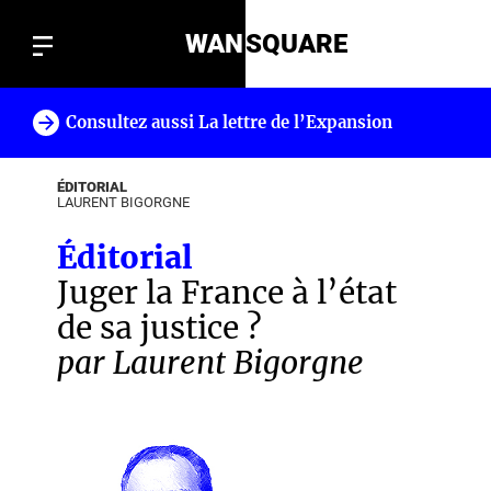
WAN
SQUARE
Consultez aussi La lettre de l’Expansion
!
ÉDITORIAL
LAURENT BIGORGNE
Éditorial
Juger la France à l’état
de sa justice ?
par Laurent Bigorgne