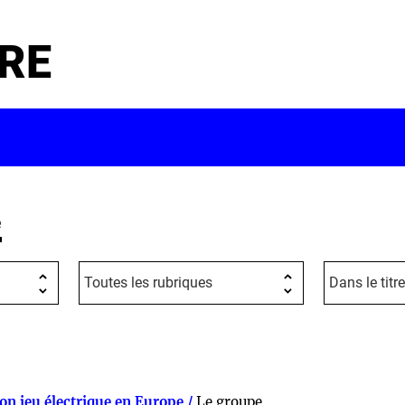
RE
e
on jeu électrique en Europe /
Le groupe