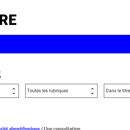
RE
e
uité algorithmique /
Une consultation