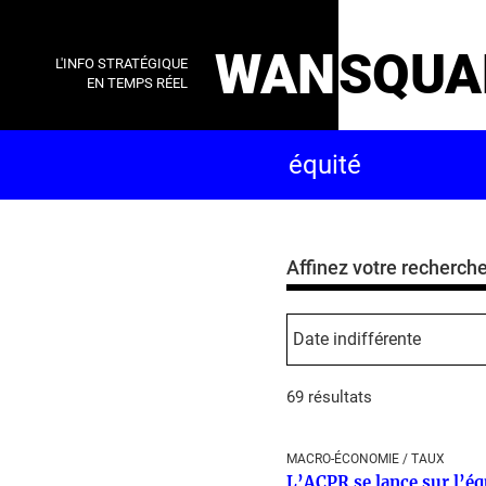
WAN
SQUA
L'INFO STRATÉGIQUE
EN TEMPS RÉEL
Affinez votre recherch
69 résultats
MACRO-ÉCONOMIE / TAUX
L’ACPR se lance sur l’éq