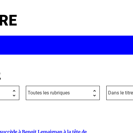
RE
e
succède à Benoit Lemaignan à la tête de