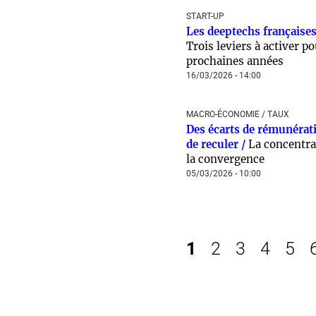
START-UP
Les deeptechs françaises
Trois leviers à activer po
prochaines années
16/03/2026 - 14:00
MACRO-ÉCONOMIE / TAUX
Des écarts de rémunérat
de reculer /
La concentra
la convergence
05/03/2026 - 10:00
1
2
3
4
5