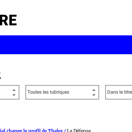
RE
e
al change le profil de Thales /
La Défense