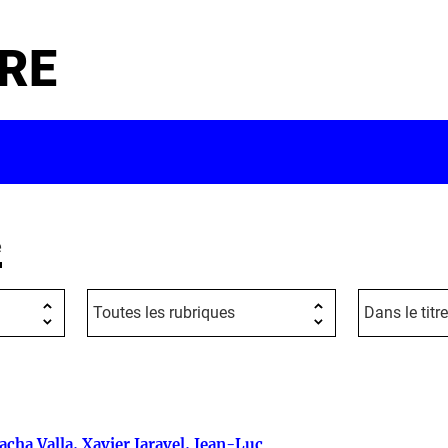
RE
e
acha Valla, Xavier Jaravel, Jean-Luc