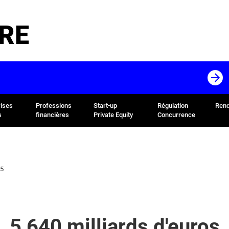
RE
rises
Professions
Start-up
Régulation
Rend
s
financières
Private Equity
Concurrence
15
5,640 milliards d'euros