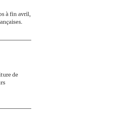
s à fin avril,
ançaises.
iture de
urs