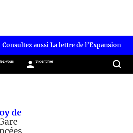
Consultez aussi La lettre de l’Expansion
ez-vous
S'identifier
roy de
Gare
ncées