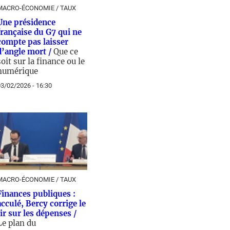
MACRO-ÉCONOMIE / TAUX
Une présidence
française du G7 qui ne
compte pas laisser
d’angle mort /
Que ce
soit sur la finance ou le
numérique
3/02/2026 - 16:30
MACRO-ÉCONOMIE / TAUX
Finances publiques :
acculé, Bercy corrige le
tir sur les dépenses /
Le plan du