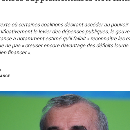
xte où certaines coalitions désirant accéder au pouvoir 
nificativement le levier des dépenses publiques, le gouve
ance a notamment estimé qu’il fallait «
reconnaître les 
ue ne pas «
creuser encore davantage des déficits lourds
ien financer
».
0
RANCE