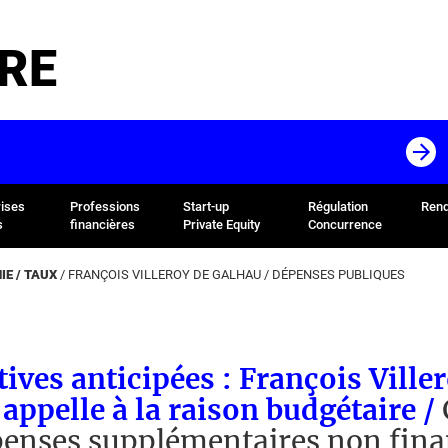
RE
rises
Professions
Start-up
Régulation
Rend
s
financières
Private Equity
Concurrence
E / TAUX
/
FRANÇOIS VILLEROY DE GALHAU
/
DÉPENSES PUBLIQUES
tives anticipées : François Ville
appelle à la raison budgétaire /
penses supplémentaires non fina