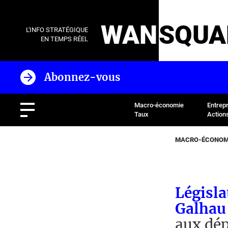
WAN
SQUA
L'INFO STRATÉGIQUE
EN TEMPS RÉEL
Abonnez-vous
Macro-économie
Entrep
Taux
Action
MACRO-ÉCONOMI
Législa
Galhau 
aux dé