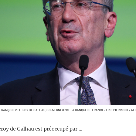
FRANÇOIS VILLEROY DE GALHAU, GOUVERNEUR DE LA BANQUE DE FRANCE - ERIC PIERMONT / AF
eroy de Galhau est préoccupé par ...