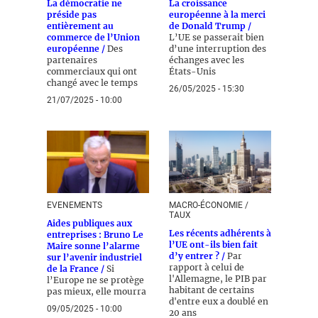
La démocratie ne
La croissance
préside pas
européenne à la merci
entièrement au
de Donald Trump /
commerce de l’Union
L’UE se passerait bien
européenne /
Des
d’une interruption des
partenaires
échanges avec les
commerciaux qui ont
États-Unis
changé avec le temps
26/05/2025 - 15:30
21/07/2025 - 10:00
EVENEMENTS
MACRO-ÉCONOMIE /
TAUX
Aides publiques aux
Les récents adhérents à
entreprises : Bruno Le
l’UE ont-ils bien fait
Maire sonne l’alarme
d’y entrer ? /
Par
sur l’avenir industriel
rapport à celui de
de la France /
Si
l'Allemagne, le PIB par
l’Europe ne se protège
habitant de certains
pas mieux, elle mourra
d'entre eux a doublé en
09/05/2025 - 10:00
20 ans