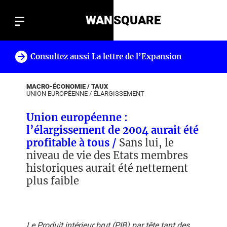
WAN
SQUARE
Consultez aussi La lettre de l’Expansion
!
MACRO-ÉCONOMIE / TAUX
UNION EUROPÉENNE
/
ÉLARGISSEMENT
Union européenne :
l’élargissement de 2004 aurait été
profitable à tous /
Sans lui, le
niveau de vie des Etats membres
historiques aurait été nettement
plus faible
Le Produit intérieur brut (PIB) par tête tant des