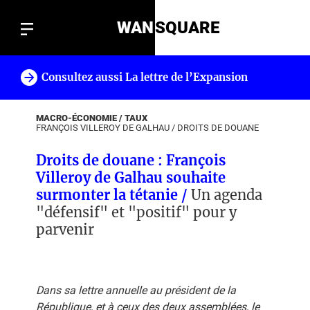
WAN
SQUARE
Consultez aussi La lettre de l’Expansion
!
MACRO-ÉCONOMIE / TAUX
FRANÇOIS VILLEROY DE GALHAU
/
DROITS DE DOUANE
Droits de douane : François
Villeroy de Galhau souhaite
surmonter la tétanie /
Un agenda
"défensif" et "positif" pour y
parvenir
Dans sa lettre annuelle au président de la
République, et à ceux des deux assemblées, le