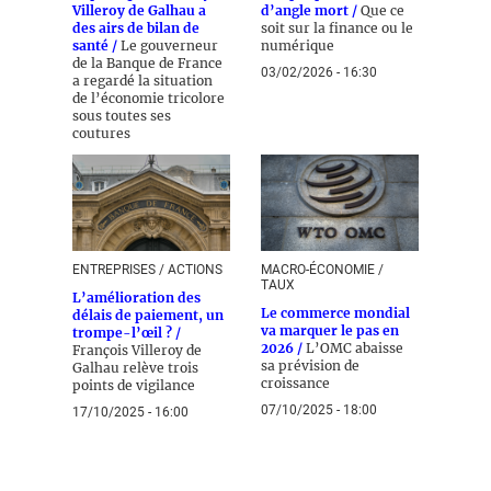
Villeroy de Galhau a
d’angle mort /
Que ce
des airs de bilan de
soit sur la finance ou le
santé /
Le gouverneur
numérique
de la Banque de France
03/02/2026 - 16:30
a regardé la situation
de l’économie tricolore
sous toutes ses
coutures
04/05/2026 - 14:00
ENTREPRISES / ACTIONS
MACRO-ÉCONOMIE /
TAUX
L’amélioration des
Le commerce mondial
délais de paiement, un
va marquer le pas en
trompe-l’œil ? /
2026 /
L’OMC abaisse
François Villeroy de
sa prévision de
Galhau relève trois
croissance
points de vigilance
07/10/2025 - 18:00
17/10/2025 - 16:00