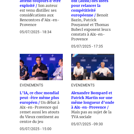
attend toujours d’être
ont (aussi) des idées
exploité /
Son auteur
pour relancer la
est venu distiller ses
compétitivité
considérations aux
européenne /
Benoit
Rencontres d’Aix-en-
Bazin, Patrick
Provence
Pouyanné et Thomas
Buberl exposent leurs
05/07/2025 - 18:34
constats à Aix-en-
Provence
05/07/2025 - 17:35
EVENEMENTS
EVENEMENTS
L’IA, ce choc mondial
Alexandre Bompard et
peut-être même plus
Patrick Martin sur une
européen /
Un débat à
même longueur d’onde
Aix-en-Provence qui
à Aix-en-Provence /
remet aussi les atouts
Mais pas au sujet de la
du Vieux continent au
TVA sociale
centre du jeu
05/07/2025 - 09:30
05/07/2025 - 15:00