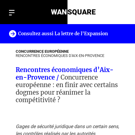
WAN
SQUARE
Consultez aussi La lettre de l’Expansion
!
CONCURRENCE EUROPÉENNE
RENCONTRES ÉCONOMIQUES D'AIX-EN-PROVENCE
Rencontres économiques d’Aix-
en-Provence /
Concurrence
européenne : en finir avec certains
dogmes pour réanimer la
compétitivité ?
Gages de sécurité juridique dans un certain sens,
les contrôles réalisés par les autorités