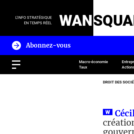
WAN
SQUA
L'INFO STRATÉGIQUE
EN TEMPS RÉEL
Abonnez-vous
Macro-économie
Entrep
Taux
Action
DROIT DES SOCI
Céci
créatio
gouvern