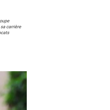
roupe
sa carrière
ocats