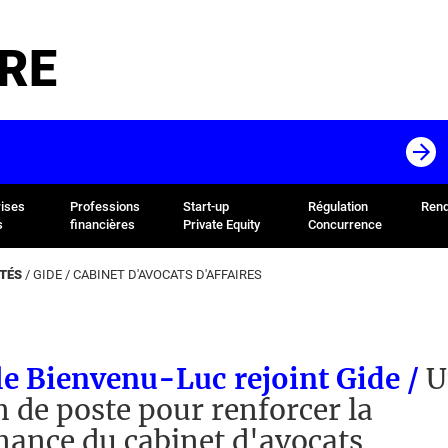
RE
rises
Professions
Start-up
Régulation
Rend
s
financières
Private Equity
Concurrence
ÉTÉS
/
GIDE
/
CABINET D'AVOCATS D'AFFAIRES
le Bienvenu-Luc rejoint Gide /
U
n de poste pour renforcer la
ance du cabinet d'avocats