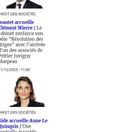
DROIT DES SOCIÉTÉS
Jeantet accueille
Clément Wierre /
Le
cabinet renforce son
pôle "Résolution des
litiges" avec l’arrivée
d’un des associés de
Peltier Juvigny
Marpeau
1/12/2025 - 11:00
DROIT DES SOCIÉTÉS
Gide accueille Anne Le
Quinquis /
Une
nouvelle associée