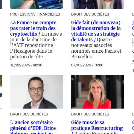
PROFESSIONS FINANCIÈRES
DROIT DES SOCIÉTÉS
La France ne compte
Gide fait (de nouveau)
pas rater le train des
la démonstration de la
cryptoactifs /
La mise à
vitalité de sa stratégie
jour de la doctrine de
de talents /
Quatre
l’AMF repositionne
nouveaux associés
l’Hexagone dans le
nommés entre Paris et
peloton de tête
Bruxelles
10/02/2026 - 08:30
07/01/2026 - 10:00
1
DROIT DES SOCIÉTÉS
DROIT DES SOCIÉTÉS
L’ancien secrétaire
Gide muscle sa
général d’EDF, Brice
pratique Restructuring
Bohuon, revient au
/
Pauline Bournoville