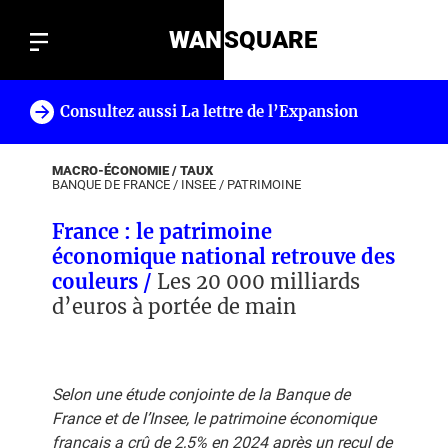
WAN
SQUARE
Consultez aussi La lettre de l’Expansion
!
MACRO-ÉCONOMIE / TAUX
BANQUE DE FRANCE
/
INSEE
/
PATRIMOINE
France : le patrimoine
économique national retrouve des
couleurs /
Les 20 000 milliards
d’euros à portée de main
Selon une étude conjointe de la Banque de
France et de l’Insee, le patrimoine économique
français a crû de 2,5% en 2024 après un recul de